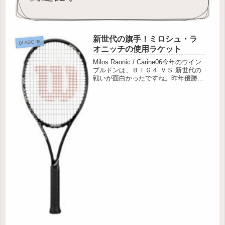
新世代の旗手！ミロシュ・ラ
BLADE 98
オニッチの使用ラケット
Milos Raonic / Carine06今年のウイン
ブルドンは、ＢＩＧ４ ＶＳ 新世代の
戦いが面白かったですね。昨年優勝の
マレーは、ディミトロフに苦杯。ナダ
ルも新星キリオスに敗れました。準決
勝は、ジョコビッチＶＳディミトロ
フ、フェデラ...