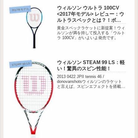
ウィルソン ウルトラ 100CV
2017年モデル
<2017年モデル> レビュー：ウ
ルトラスペックとは？！ボレ
ーが打ちやすいカウンター・
黄金スペックラケットに新提案！ウィ
ヴェイル搭載ラケット
ルソンが満を持して投入する「ウルト
ラ 100CV」がいよいよ発売です。
ウィルソン STEAM 99 LS：軽
STEAM 99 LS
い！驚異のスピン性能！
2013 0422 JPII tennis 46 /
donovanshotsウィルソンのラケット
と言えば、スピンエフェクトを搭載し
たSTEAM（スチーム）Sシリーズが
最近人気ですね。スピン自体は、ボー
ルをヒットした時に、ずれたガットが
元に...