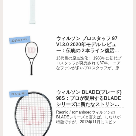
ウィルソン プロスタッフ 97
2020年モデル
V13.0 2020年モデル レビュ
ー：伝統の２本ライン復活！
新技術採用で打球感がさらに
13代目の原点進化！ 1983年に初代プ
進化
ロスタッフが発売されて37年。 コア
なファンが多いプロスタッフが、原点
に戻りつつ、現代調のアレンジを加え
て、華麗に進化しました。
ウィルソン BLADE(ブレード)
BLADE 98S
98S：プロが愛用するBLADE
シリーズに新たなストリング
パターンが登場！
Raonic / romanboedウィルソンの
BLADEシリーズと言えば、しなりが
特徴ですが、2013年11月にスピン性
能を付加したBLADE 98Sが発売され
るや、人気ラケットになっています。