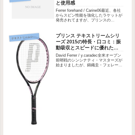
と使用感
Ferrer forehand / Carine06最近、各社
からスピン性能を強化したラケットが
発売されてますが、プリンスの
Tour100 ESPも好評ですね。ESPを搭
載したことにより、ボールの食いつき
が良くなり、自在にスピンを掛けられ
プリンス テキストリームシリ
キストリームシリーズ2015 後半モデル
テ
る...
ーズ 2015の特長・口コミ：振
動吸収とスピードに優れた最
新モデル！
David Ferrer / y.caradec全米オープン
前哨戦のシンシナティ・マスターズが
始まりましたが、錦織圭・フェレール
は欠場、ラオニッチやイズナーといっ
たシード勢が早くも敗れています。特
にフェレールですが、肘のケガの回復
が思わしく...