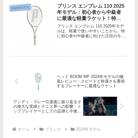
プリンス エンブレム 110 2025
2025年モデル
年モデル：初心者から中級者
に最適な軽量ラケット！特徴
や口コミを徹底解説
プリンス エンブレム 110 2025年モデ
ルは、軽量で使いやすいことから、特
に初心者や中級者に向けた注目のモデ
ルです。この記事では、このラケット
の特長や他のモデルとの違い、ユーザ
ーからの口コミを詳しくご紹介しま
す！プリンス エンブレム 1...
ヘッド BOOM MP 2024年モデルの徹
底レビュー：スピードと快適さを重視
するプレーヤーに最適なラケット
アンディ・マレー引退後に振り返るそ
の偉大な実績とテニス界への影響：ト
ッププレイヤーとしての足跡と今後の
展望
ホーム
プリンス
2024年モデル