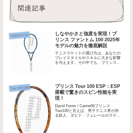
関連記事
しなやかさと強度を実現！プ
2025年モデル
リンス ファントム 100 2025年
モデルの魅力を徹底解説
テニスラケットの選び方は、あなたの
プレイスタイルやスキルに大きな影響
を与えます。その中でも、プリンス
ファントム 100 2025年モデルは、特
に注目を集める存在です。最新技術を
取り入れた設計と優れたパフォーマン
スで、多くのプレイヤーから支...
プリンス Tour 100 ESP：ESP
Tour 100 ESP
搭載で驚きのスピン性能を実
現！
David Ferrer / Carine06プリンス
Tour100と言えば、男子テニス界が誇
る鉄人、ダビド・フェレールのラケッ
ト。上背は無いものの、スピンの効い
たボールで拾いまくる、そのミスの少
ないプレースタイルは相手にとってか