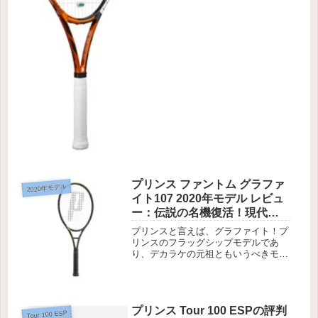
なりの脅...
プリンス ファントム グラファ
2020年モデル
イト107 2020年モデル レビュ
ー：伝説の名機復活！現代テ
ニスに対応した攻撃型ラケッ
プリンスと言えば、グラファイト！プ
ト
リンスのフラッグシップモデルであ
り、デカラケの元祖ともいうべきモデ
ルに新作が登場しました。
プリンス Tour 100 ESPの評判
Tour 100 ESP