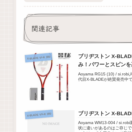
関連記事
ブリヂストン X-BLADE
X-BLADE VI-R 300
み！パワーとスピンを
Aoyama RG15 (10) /
代目X-BLADEが絶賛発売中
ブリヂストン X-BLA
X-BLADE VX-R 300
Aoyama WM13-004 / 
状に違いがあるのはご存じで