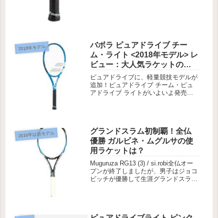
バボラ ピュアドライブ チー
2018年モデル
ム・ライト <2018年モデル> レ
ビュー：大人気ラケットの軽
量競技者向けモデル
ピュアドライブに、軽量競技モデルが
追加！ピュアドライブ チーム・ピュ
アドライブ ライトがいよいよ発売で
す。
グランドスラム初制覇！全仏
2016年以前モデル
優勝 ガルビネ・ムグルサの使
用ラケットは？
Muguruza RG13 (3) / si.robi全仏オー
プンが終了しましたが、男子はジョコ
ビッチが優勝して生涯グランドスラム
を獲得しましたね。
ピュアドライブライト ピンク