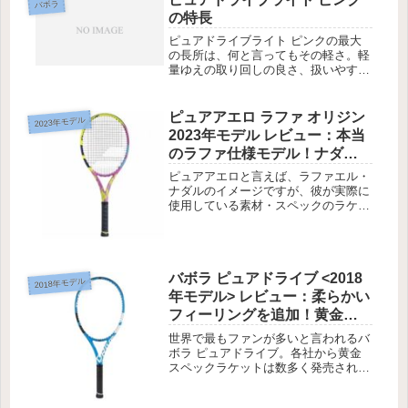
バボラ
の特長
ピュアドライブライト ピンクの最大
の長所は、何と言ってもその軽さ。軽
量ゆえの取り回しの良さ、扱いやすさ
は、他の追随を許しません。軽量ラケ
ットのデメリットはその軽さから来る
面のブレや不安定さですが、ピュアド
ピュアアエロ ラファ オリジン
2023年モデル
ライブライトの場合は、面の安定性が
2023年モデル レビュー：本当
高...
のラファ仕様モデル！ナダル
ファン垂涎の限定ラケット
ピュアアエロと言えば、ラファエル・
ナダルのイメージですが、彼が実際に
使用している素材・スペックのラケッ
トが遂に発売！ナダルファンにとって
は、チェック必至の限定ラケットで
す。
バボラ ピュアドライブ <2018
2018年モデル
年モデル> レビュー：柔らかい
フィーリングを追加！黄金ス
ペックの頂点に君臨するオー
世界で最もファンが多いと言われるバ
ルラウンドモデル
ボラ ピュアドライブ。各社から黄金
スペックラケットは数多く発売される
も、その元祖として不動の人気と地位
を築いています。その最新モデル